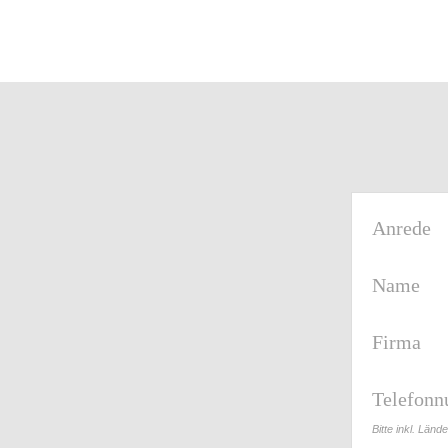
Anrede
Name
Firma
Telefon
Bitte inkl. Länd